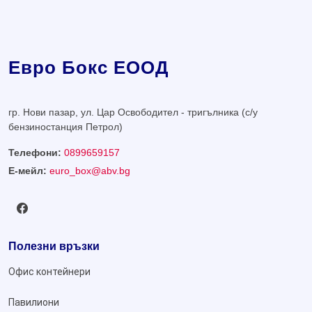
Евро Бокс ЕООД
гр. Нови пазар, ул. Цар Освободител - тригълника (с/у
бензиностанция Петрол)
Телефони:
0899659157
Е-мейл:
euro_box@abv.bg
Полезни връзки
Офис контейнери
Павилиони