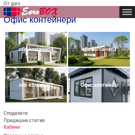
От guro
04 Jul, 2025
Офис контейнери
ofis-konteineri4
ofis-konteineri3
ofis-konteineri2
Офис контейнер
Споделете:
Предишна статия
Кабини