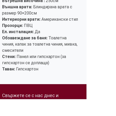
Вътрешна височина :
250см
Външна врата:
Блиндирана врата с
размер 90×200см
Интериорни врати:
Американски стил
Прозорци:
ПВЦ
Ел. инсталация:
Да
Обзавеждане за баня:
Тоалетна
чиния, капак за тоалетна чиния, мивка,
смесители
Стени:
Панел или гипскартон (за
гипскартон се доплаща)
Таван:
Гипскартон
Свържете се с нас днес и
открийте перфектното решение за
вашите нужди