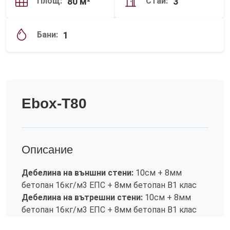
80 м²
3
Площ:
Стаи:
1
Бани:
Ebox-T80
Описание
Дебелина на външни стени:
10см + 8мм
бетопан 16кг/м3 ЕПС + 8мм бетопан B1 клас
Дебелина на вътрешни стени:
10см + 8мм
бетопан 16кг/м3 ЕПС + 8мм бетопан B1 клас
Вътрешна височина :
250см