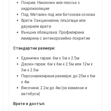
Покрив: Наклонен или плосък с
хидроизолация
Под: Метален под или бетонова основа
Врати: Секционални, плъзгащи или
двукрили врати
Външна облицовка: Профилирана
ламарина с антикорозийно покритие
Стандартни размери:
Единичен гараж: 6м х 3м х 2.5м
Двоен гараж: 6м х 6м х 2.5м или 12м х
3м х 2.5м
Персонализирани размери: до 20м х 6м
х 4м
Височина: 2.2м до 4м (за камиони и
автобуси)
Врати и достъп: